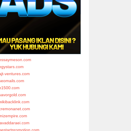
essaymeson.com
egystars.com
ajt-ventures.com
seomails.com
e1500.com
savorgold.com
wikibacklink.com
cremonanet.com
mizempire.com
javaddaraei.com
bestartpromotion.com