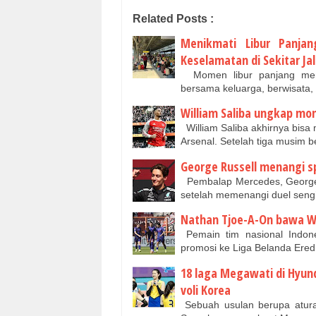
Related Posts :
Menikmati Libur Panja
Keselamatan di Sekitar Jal
Momen libur panjang menj
bersama keluarga, berwisata
William Saliba ungkap mom
William Saliba akhirnya bis
Arsenal. Setelah tiga musim be
George Russell menangi sp
Pembalap Mercedes, George 
setelah memenangi duel seng
Nathan Tjoe-A-On bawa Wil
Pemain tim nasional Indon
promosi ke Liga Belanda Ered
18 laga Megawati di Hyunda
voli Korea
Sebuah usulan berupa aturan