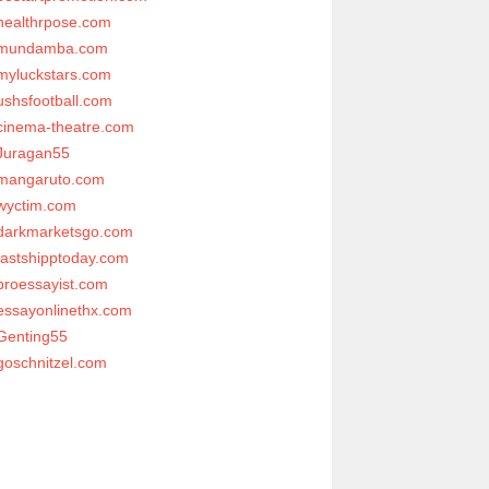
healthrpose.com
mundamba.com
myluckstars.com
ushsfootball.com
cinema-theatre.com
Juragan55
mangaruto.com
wyctim.com
darkmarketsgo.com
fastshipptoday.com
proessayist.com
essayonlinethx.com
Genting55
goschnitzel.com