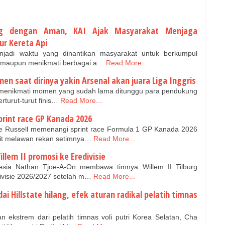
ng dengan Aman, KAI Ajak Masyarakat Menjaga
ur Kereta Api
adi waktu yang dinantikan masyarakat untuk berkumpul
, maupun menikmati berbagai a…
Read More...
en saat dirinya yakin Arsenal akan juara Liga Inggris
a menikmati momen yang sudah lama ditunggu para pendukung
rturut-turut finis…
Read More...
rint race GP Kanada 2026
Russell memenangi sprint race Formula 1 GP Kanada 2026
it melawan rekan setimnya…
Read More...
lem II promosi ke Eredivisie
esia Nathan Tjoe-A-On membawa timnya Willem II Tilburg
ivisie 2026/2027 setelah m…
Read More...
i Hillstate hilang, efek aturan radikal pelatih timnas
 ekstrem dari pelatih timnas voli putri Korea Selatan, Cha