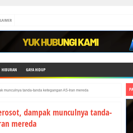
CLAIMER
HIBURAN
GAYA HIDUP
P
ak munculnya tanda-tanda ketegangan AS-Iran mereda
erosot, dampak munculnya tanda-
ran mereda