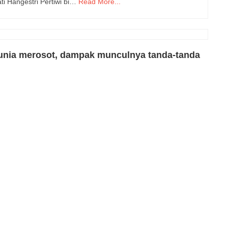
 Hangestri Pertiwi bi…
Read More...
unia merosot, dampak munculnya tanda-tanda