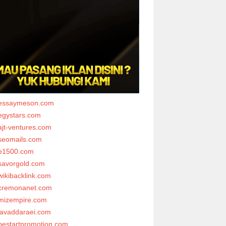
essaymeson.com
egystars.com
ajt-ventures.com
seomails.com
e1500.com
savorgold.com
wikibacklink.com
cremonanet.com
mizempire.com
javaddaraei.com
bestartpromotion.com