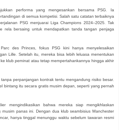
unjukkan performa yang mengesankan bersama PSG. Ia
rtandingan di semua kompetisi. Salah satu catatan terbaiknya
 perjalanan PSG menjuarai Liga Champions 2024–2025. Tak
ue rela bersaing untuk mendapatkan tanda tangan penjaga
Parc des Princes, fokus PSG kini hanya menyelesaikan
an Lille. Setelah itu, mereka bisa lebih leluasa menentukan
 klub peminat atau tetap mempertahankannya hingga akhir
npa perpanjangan kontrak tentu mengandung risiko besar.
l bintang itu secara gratis musim depan, seperti yang pernah
ier mengindikasikan bahwa mereka siap mengikhlaskan
 musim panas ini. Dengan dua klub seambisius Manchester
ncar, hanya tinggal menunggu waktu sebelum tawaran resmi