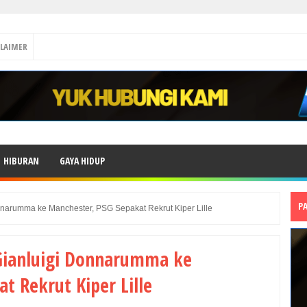
CLAIMER
HIBURAN
GAYA HIDUP
P
nnarumma ke Manchester, PSG Sepakat Rekrut Kiper Lille
 Gianluigi Donnarumma ke
t Rekrut Kiper Lille