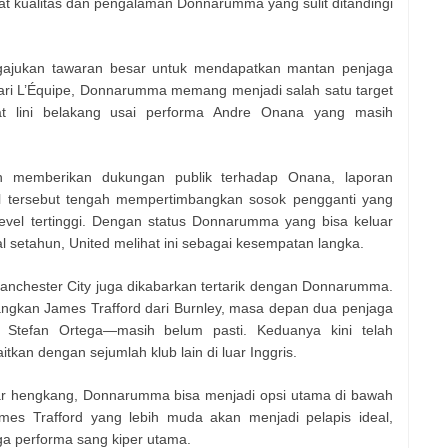
at kualitas dan pengalaman Donnarumma yang sulit ditandingi
gajukan tawaran besar untuk mendapatkan mantan penjaga
dari L’Équipe, Donnarumma memang menjadi salah satu target
t lini belakang usai performa Andre Onana yang masih
h memberikan dukungan publik terhadap Onana, laporan
l tersebut tengah mempertimbangkan sosok pengganti yang
level tertinggi. Dengan status Donnarumma yang bisa keluar
l setahun, United melihat ini sebagai kesempatan langka.
 Manchester City juga dikabarkan tertarik dengan Donnarumma.
ngkan James Trafford dari Burnley, masa depan dua penjaga
Stefan Ortega—masih belum pasti. Keduanya kini telah
tkan dengan sejumlah klub lain di luar Inggris.
ar hengkang, Donnarumma bisa menjadi opsi utama di bawah
mes Trafford yang lebih muda akan menjadi pelapis ideal,
ga performa sang kiper utama.