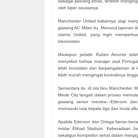
sebagai peluang emas, terlebih menging
oleh kiper seusianya.
Manchester United kabarnya siap men
gawang AC Milan itu. Menurut laporan 
utama United, yang ingin memperkua
inkonsisten.
Meskipun pelatih Ruben Amorim tela
menyebut bahwa manajer asal Portuga
lebih konsisten dan berpengalaman di 
lebih murah mengingat kontraknya tingga
Sementara itu, di sisi biru Manchester,
Meski City tengah dalam proses memula
gawang senior mereka—Ederson dan 
memasuki usia kepala tiga dan mulai dikai
Apabila Ederson dan Ortega benar-ben
mistar Etihad Stadium. Keberadaan Ja
sekaligus kompetitor sehat dalam menja