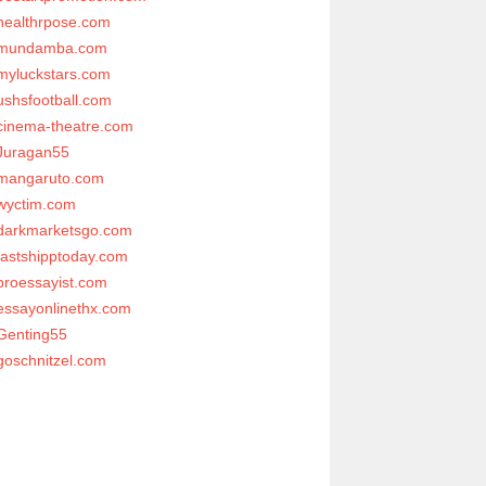
healthrpose.com
mundamba.com
myluckstars.com
ushsfootball.com
cinema-theatre.com
Juragan55
mangaruto.com
wyctim.com
darkmarketsgo.com
fastshipptoday.com
proessayist.com
essayonlinethx.com
Genting55
goschnitzel.com