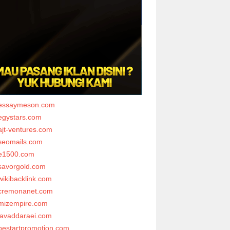
essaymeson.com
egystars.com
ajt-ventures.com
seomails.com
e1500.com
savorgold.com
wikibacklink.com
cremonanet.com
mizempire.com
javaddaraei.com
bestartpromotion.com