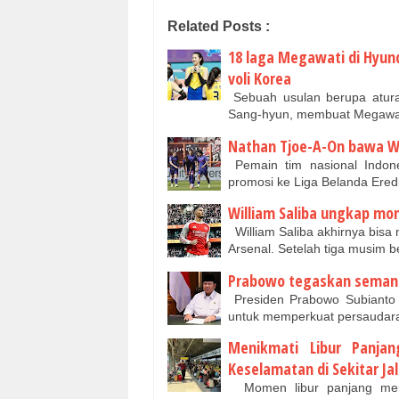
Related Posts :
18 laga Megawati di Hyunda
voli Korea
Sebuah usulan berupa aturan
Sang-hyun, membuat Megawati
Nathan Tjoe-A-On bawa Wil
Pemain tim nasional Indon
promosi ke Liga Belanda Ered
William Saliba ungkap mom
William Saliba akhirnya bis
Arsenal. Setelah tiga musim be
Prabowo tegaskan semang
Presiden Prabowo Subianto 
untuk memperkuat persaudar
Menikmati Libur Panja
Keselamatan di Sekitar Jal
Momen libur panjang menj