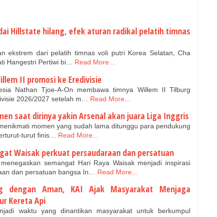
i Hillstate hilang, efek aturan radikal pelatih timnas
 ekstrem dari pelatih timnas voli putri Korea Selatan, Cha
 Hangestri Pertiwi bi…
Read More...
lem II promosi ke Eredivisie
esia Nathan Tjoe-A-On membawa timnya Willem II Tilburg
ivisie 2026/2027 setelah m…
Read More...
en saat dirinya yakin Arsenal akan juara Liga Inggris
a menikmati momen yang sudah lama ditunggu para pendukung
rturut-turut finis…
Read More...
at Waisak perkuat persaudaraan dan persatuan
menegaskan semangat Hari Raya Waisak menjadi inspirasi
aan dan persatuan bangsa In…
Read More...
ng dengan Aman, KAI Ajak Masyarakat Menjaga
ur Kereta Api
adi waktu yang dinantikan masyarakat untuk berkumpul