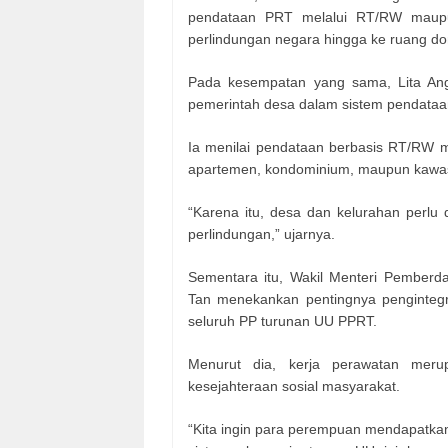
pendataan PRT melalui RT/RW maupu
perlindungan negara hingga ke ruang d
Pada kesempatan yang sama, Lita Ang
pemerintah desa dalam sistem pendataan
Ia menilai pendataan berbasis RT/RW m
apartemen, kondominium, maupun kawasa
“Karena itu, desa dan kelurahan perlu d
perlindungan,” ujarnya.
Sementara itu, Wakil Menteri Pember
Tan menekankan pentingnya pengintegr
seluruh PP turunan UU PPRT.
Menurut dia, kerja perawatan meru
kesejahteraan sosial masyarakat.
“Kita ingin para perempuan mendapatka