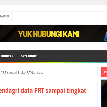
CLAIMER
HIBURAN
GAYA HIDUP
P
a PRT sampai tingkat RT dan desa
mendagri data PRT sampai tingkat