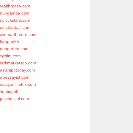
healthrpose.com
mundamba.com
myluckstars.com
ushsfootball.com
cinema-theatre.com
Juragan55
mangaruto.com
wyctim.com
darkmarketsgo.com
fastshipptoday.com
proessayist.com
essayonlinethx.com
Genting55
goschnitzel.com