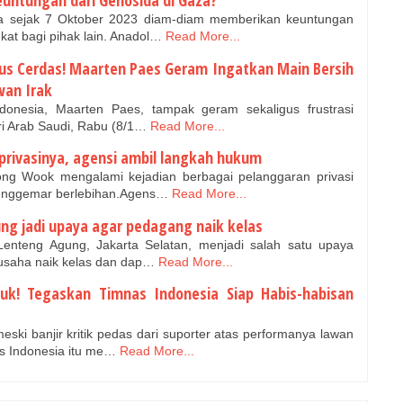
euntungan dari Genosida di Gaza?
a sejak 7 Oktober 2023 diam-diam memberikan keuntungan
at bagi pihak lain. Anadol…
Read More...
us Cerdas! Maarten Paes Geram Ingatkan Main Bersih
wan Irak
onesia, Maarten Paes, tampak geram sekaligus frustrasi
ari Arab Saudi, Rabu (8/1…
Read More...
rivasinya, agensi ambil langkah hukum
ng Wook mengalami kejadian berbagai pelanggaran privasi
penggemar berlebihan.Agens…
Read More...
ng jadi upaya agar pedagang naik kelas
enteng Agung, Jakarta Selatan, menjadi salah satu upaya
 usaha naik kelas dan dap…
Read More...
uk! Tegaskan Timnas Indonesia Siap Habis-habisan
ki banjir kritik pedas dari suporter atas performanya lawan
s Indonesia itu me…
Read More...