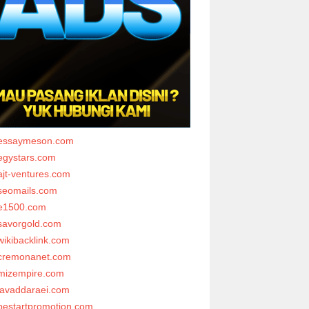
essaymeson.com
egystars.com
ajt-ventures.com
seomails.com
e1500.com
savorgold.com
wikibacklink.com
cremonanet.com
mizempire.com
javaddaraei.com
bestartpromotion.com