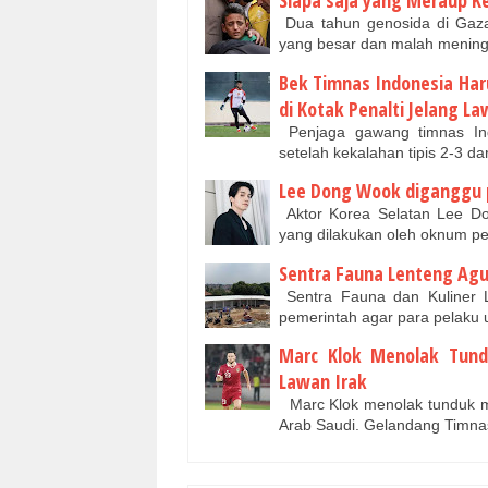
Siapa saja yang Meraup K
Dua tahun genosida di Gaz
yang besar dan malah meningk
Bek Timnas Indonesia Har
di Kotak Penalti Jelang La
Penjaga gawang timnas Ind
setelah kekalahan tipis 2-3 d
Lee Dong Wook diganggu p
Aktor Korea Selatan Lee Do
yang dilakukan oleh oknum 
Sentra Fauna Lenteng Agu
Sentra Fauna dan Kuliner L
pemerintah agar para pelaku
Marc Klok Menolak Tund
Lawan Irak
Marc Klok menolak tunduk mes
Arab Saudi. Gelandang Timna