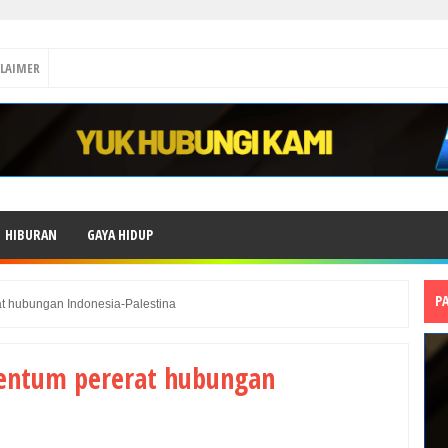
CLAIMER
HIBURAN
GAYA HIDUP
P
 hubungan Indonesia-Palestina
entum pererat hubungan