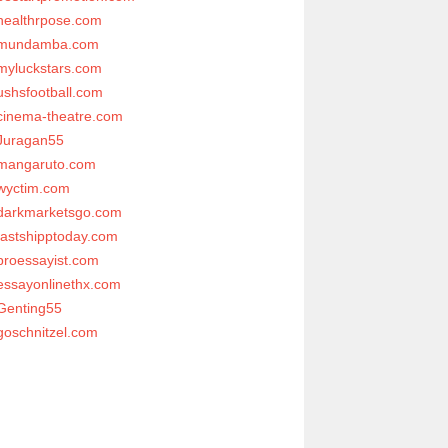
healthrpose.com
mundamba.com
myluckstars.com
ushsfootball.com
cinema-theatre.com
Juragan55
mangaruto.com
wyctim.com
darkmarketsgo.com
fastshipptoday.com
proessayist.com
essayonlinethx.com
Genting55
goschnitzel.com