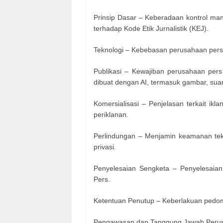
Prinsip Dasar – Keberadaan kontrol manu
terhadap Kode Etik Jurnalistik (KEJ).
Teknologi – Kebebasan perusahaan pers 
Publikasi – Kewajiban perusahaan pers
dibuat dengan AI, termasuk gambar, suar
Komersialisasi – Penjelasan terkait ikl
periklanan.
Perlindungan – Menjamin keamanan tek
privasi.
Penyelesaian Sengketa – Penyelesaian 
Pers.
Ketentuan Penutup – Keberlakuan pedoma
Pengawasan dan Tanggung Jawab Peru