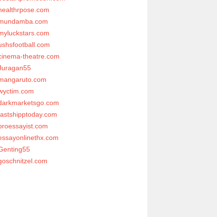
healthrpose.com
mundamba.com
myluckstars.com
ushsfootball.com
cinema-theatre.com
Juragan55
mangaruto.com
wyctim.com
darkmarketsgo.com
fastshipptoday.com
proessayist.com
essayonlinethx.com
Genting55
goschnitzel.com