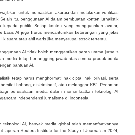
wajibkan untuk memastikan akurasi dan melakukan verifikasi
 Selain itu, penggunaan AI dalam pembuatan konten jurnalistik
an kepada publik. Setiap konten yang menggunakan avatar,
berbasis AI juga harus mencantumkan keterangan yang jelas
ik suara atau ahli waris jika menyerupai sosok tertentu.
ggunaan AI tidak boleh menggantikan peran utama jurnalis
haan media tetap bertanggung jawab atas semua produk berita
dengan bantuan AI.
istik tetap harus menghormati hak cipta, hak privasi, serta
bersifat bohong, diskriminatif, atau melanggar KEJ. Pedoman
r bagi perusahaan media dalam memanfaatkan teknologi AI
gancam independensi jurnalisme di Indonesia.
 teknologi AI, banyak media global telah memanfaatkannya
 laporan Reuters Institute for the Study of Journalism 2024,