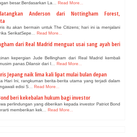
ngan besar.Berdasarkan La…
Read More...
atangkan Anderson dari Nottingham Forest,
uta
s itu akan bermain untuk The Citizens; hari ini ia menjalani
rika SerikatSepe…
Read More...
ingham dari Real Madrid menguat usai sang ayah beri
n kepergian Jude Bellingham dari Real Madrid kembali
musim panas.Dilansir dari l…
Read More...
turis Jepang naik lima kali lipat mulai bulan depan
ari Ini, rangkuman berita-berita utama yang terjadi dalam
engawali edisi S…
Read More...
Bond beri kekebalan hukum bagi investor
 perlindungan yang diberikan kepada investor Patriot Bond
berarti memberikan kek…
Read More...