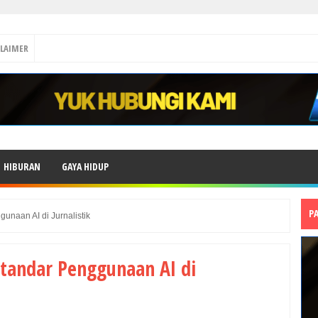
CLAIMER
HIBURAN
GAYA HIDUP
P
naan AI di Jurnalistik
tandar Penggunaan AI di