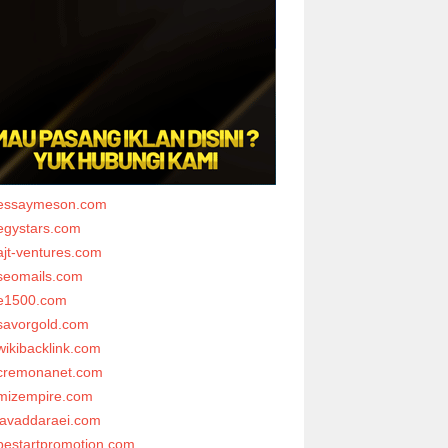
essaymeson.com
egystars.com
ajt-ventures.com
seomails.com
e1500.com
savorgold.com
wikibacklink.com
cremonanet.com
mizempire.com
javaddaraei.com
bestartpromotion.com